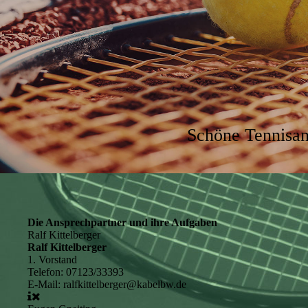
Schöne Tennisan
Die Ansprechpartner und ihre Aufgaben
Ralf Kittelberger
Ralf Kittelberger
1. Vorstand
Telefon:
07123/33393
E-Mail:
ralfkittelberger@kabelbw.de