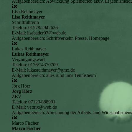
Aufgabenbereich:
Abwicklung Spielbetrieb aktiv, Ergebnismeldu
Lisa Reithmayer
Lisa Reithmayer
Schriftführerin
Telefon:
01578/2942626
E-Mail:
lisabader97@web.de
Aufgabenbereich:
Schriftverkehr, Presse, Homepage
Lukas Reithmayer
Lukas Reithmayer
Vergnügungswart
Telefon:
0176/14370709
E-Mail:
lukasreithmayer@gmx.de
Aufgabenbereich:
alles rund ums Tennisheim
Jörg Hörz
Jörg Hörz
ZBV
Telefon:
07123/888991
E-Mail:
vettrix@web.de
Aufgabenbereich:
Abrechnung der Arbeits- und Wirtschaftsdiens
Marco Fischer
Marco Fischer