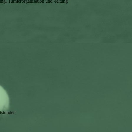
ng, Turnierorganisation und -leitung
tstunden