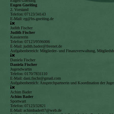
Eugen Gneiting
Eugen Gneiting
2. Vorstand
Telefon:
07123/34143
E-Mail:
eg@bs-gneiting.de
Judith Fischer
Judith Fischer
Kassiererin
Telefon:
07123/9596006
E-Mail:
judith.bader@freenet.de
Aufgabenbereich:
Mitglieder- und Finanzverwaltung, Mitgliedsb
Daniela Fischer
Daniela Fischer
Jugendwartin
Telefon:
0170/7831110
E-Mail:
dani.fischr@gmail.com
Aufgabenbereich:
Ansprechpartnerin und Koordination der Jug
Achim Bader
Achim Bader
Sportwart
Telefon:
07123/32821
E-Mail:
achimbader07@web.de