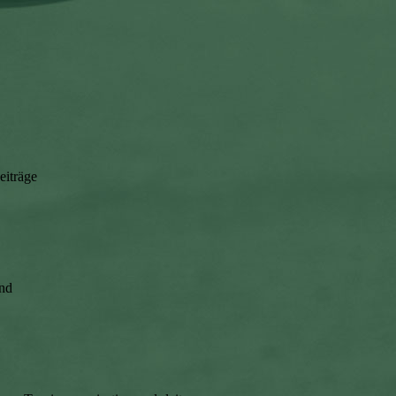
eiträge
end